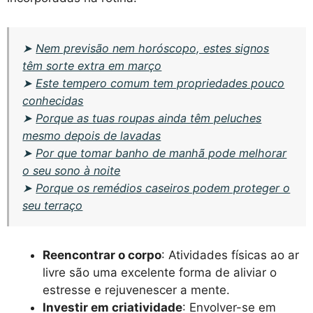
➤
Nem previsão nem horóscopo, estes signos
têm sorte extra em março
➤
Este tempero comum tem propriedades pouco
conhecidas
➤
Porque as tuas roupas ainda têm peluches
mesmo depois de lavadas
➤
Por que tomar banho de manhã pode melhorar
o seu sono à noite
➤
Porque os remédios caseiros podem proteger o
seu terraço
Reencontrar o corpo
: Atividades físicas ao ar
livre são uma excelente forma de aliviar o
estresse e rejuvenescer a mente.
Investir em criatividade
: Envolver-se em