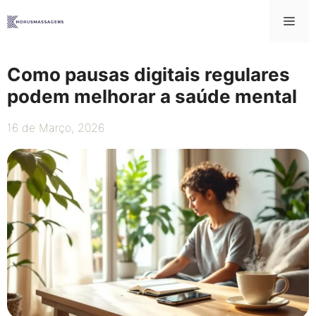
Saltar
Me
para
o
conteúdo
Como pausas digitais regulares
podem melhorar a saúde mental
16 de Março, 2026