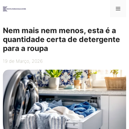
Saltar
Me
para
o
conteúdo
Nem mais nem menos, esta é a
quantidade certa de detergente
para a roupa
19 de Março, 2026