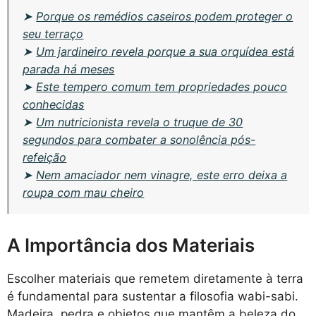
➤
Porque os remédios caseiros podem proteger o
seu terraço
➤
Um jardineiro revela porque a sua orquídea está
parada há meses
➤
Este tempero comum tem propriedades pouco
conhecidas
➤
Um nutricionista revela o truque de 30
segundos para combater a sonolência pós-
refeição
➤
Nem amaciador nem vinagre, este erro deixa a
roupa com mau cheiro
A Importância dos Materiais
Escolher materiais que remetem diretamente à terra
é fundamental para sustentar a filosofia wabi-sabi.
Madeira, pedra e objetos que mantêm a beleza do