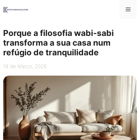
Saltar
Me
para
o
conteúdo
Porque a filosofia wabi-sabi
transforma a sua casa num
refúgio de tranquilidade
18 de Março, 2026