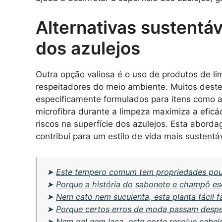
Alternativas sustentá
dos azulejos
Outra opção valiosa é o uso de produtos de l
respeitadores do meio ambiente. Muitos deste
especificamente formulados para itens como az
microfibra durante a limpeza maximiza a eficá
riscos na superfície dos azulejos. Esta abo
contribui para um estilo de vida mais sustentáv
➤
Este tempero comum tem propriedades po
➤
Porque a história do sabonete e champô e
➤
Nem cato nem suculenta, esta planta fácil f
➤
Porque certos erros de moda passam despe
➤
Nem gel nem laca, este corte resolve cabel