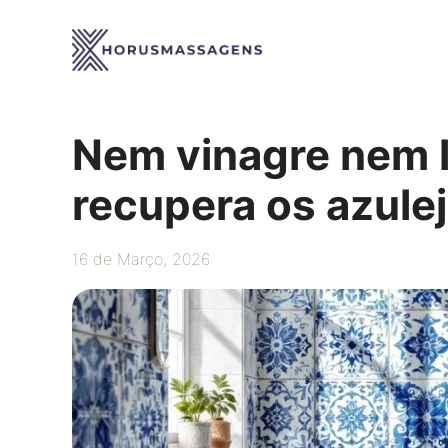
Saltar
para
o
conteúdo
Nem vinagre nem l
recupera os azule
16 de Março, 2026