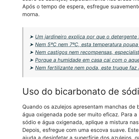
Após o tempo de espera, esfregue suavemen
morna.
➤
Um jardineiro explica por que o detergente 
➤
Nem 5ºC nem 7ºC, esta temperatura poupa e
➤
Nem castigos nem recompensas, especialista
➤
Porque a humidade em casa cai com o aque
➤
Nem fertilizante nem poda, este truque faz 
Uso do bicarbonato de sódi
Quando os azulejos apresentam manchas de b
água oxigenada pode ser muito eficaz. Para a 
sódio e água oxigenada, aplique a mistura na
Depois, esfregue com uma escova suave. Est
ajuda a desinfetar a superfície dos azulejos,