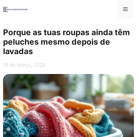
Saltar
Me
para
o
conteúdo
Porque as tuas roupas ainda têm
peluches mesmo depois de
lavadas
19 de Março, 2026