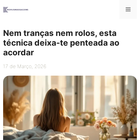
Saltar
Me
para
o
conteúdo
Nem tranças nem rolos, esta
técnica deixa-te penteada ao
acordar
17 de Março, 2026