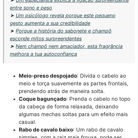
entre sono e peso
➤
Um psicólogo revela porque este pequeno
gesto aumenta a sua credibilidade
➤
Porque a história do sabonete e champô
esconde mitos surpreendentes
➤
Nem champô nem amaciador, esta fragrância
melhora a tua autoconfiança
Meio-preso despojado
: Divida o cabelo ao
meio e torça suavemente as partes frontais,
prendendo atrás de maneira solta.
Coque bagunçado
: Prenda o cabelo no topo
da cabeça de forma relaxada, deixando
algumas mechas soltas para um efeito mais
casual.
Rabo de cavalo baixo
: Um rabo de cavalo
simples, com a raiz mais frouxa, pode ser