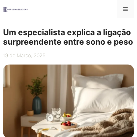
Saltar
Me
para
o
conteúdo
Um especialista explica a ligação
surpreendente entre sono e peso
19 de Março, 2026