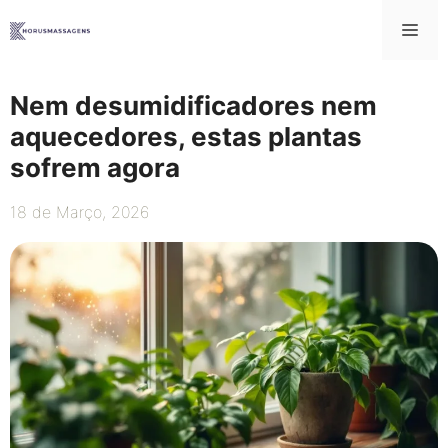
Saltar
Me
para
o
conteúdo
Nem desumidificadores nem
aquecedores, estas plantas
sofrem agora
18 de Março, 2026