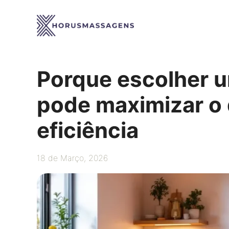
Saltar
para
o
conteúdo
Porque escolher u
pode maximizar o
eficiência
18 de Março, 2026