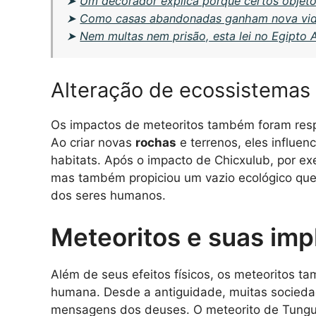
➤
Um decorador explica porque certos objeto
➤
Como casas abandonadas ganham nova vida
➤
Nem multas nem prisão, esta lei no Egipto 
Alteração de ecossistemas 
Os impactos de meteoritos também foram resp
Ao criar novas
rochas
e terrenos, eles influen
habitats. Após o impacto de Chicxulub, por ex
mas também propiciou um vazio ecológico que
dos seres humanos.
Meteoritos e suas imp
Além de seus efeitos físicos, os meteoritos 
humana. Desde a antiguidade, muitas socied
mensagens dos deuses. O meteorito de Tungusk