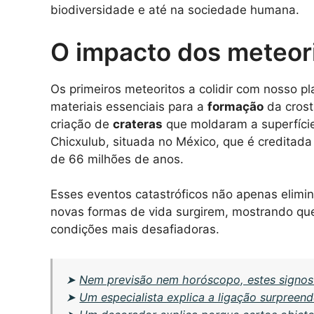
biodiversidade e até na sociedade humana.
O impacto dos meteori
Os primeiros meteoritos a colidir com nosso 
materiais essenciais para a
formação
da crost
criação de
crateras
que moldaram a superfíci
Chicxulub, situada no México, que é creditad
de 66 milhões de anos.
Esses eventos catastróficos não apenas elim
novas formas de vida surgirem, mostrando que 
condições mais desafiadoras.
➤
Nem previsão nem horóscopo, estes signos
➤
Um especialista explica a ligação surpreen