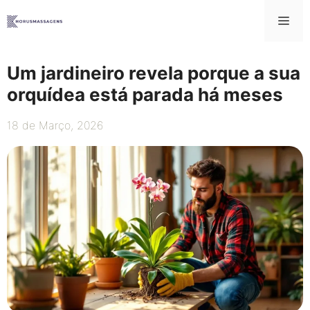
Saltar
Me
para
o
conteúdo
Um jardineiro revela porque a sua
orquídea está parada há meses
18 de Março, 2026