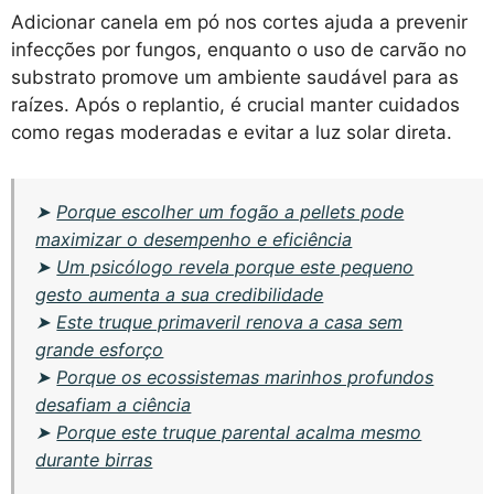
Adicionar canela em pó nos cortes ajuda a prevenir
infecções por fungos, enquanto o uso de carvão no
substrato promove um ambiente saudável para as
raízes. Após o replantio, é crucial manter cuidados
como regas moderadas e evitar a luz solar direta.
➤
Porque escolher um fogão a pellets pode
maximizar o desempenho e eficiência
➤
Um psicólogo revela porque este pequeno
gesto aumenta a sua credibilidade
➤
Este truque primaveril renova a casa sem
grande esforço
➤
Porque os ecossistemas marinhos profundos
desafiam a ciência
➤
Porque este truque parental acalma mesmo
durante birras