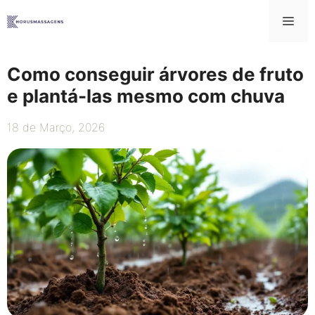
Saltar
Me
para
o
conteúdo
Como conseguir árvores de fruto
e plantá-las mesmo com chuva
18 de Março, 2026