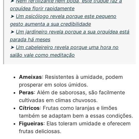
➤
Nem fertilizante nem poda, este truque faz a
orquídea florir rapidamente
➤
Um psicólogo revela porque este pequeno
gesto aumenta a sua credibilidade
➤
Um jardineiro revela porque a sua orquídea está
parada há meses
➤
Um cabeleireiro revela porque uma hora no
salão vale como meditação
Ameixas
: Resistentes à umidade, podem
prosperar em solos úmidos.
Peras
: Além de saborosas, são facilmente
cultivadas em climas chuvosos.
Cítricos
: Frutas como laranjas e limões
também se adaptam bem a essas condições.
Figueiras
: Elas toleram umidade e oferecem
frutas deliciosas.