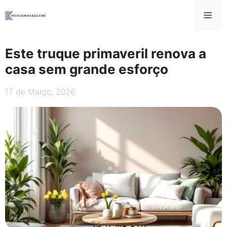
Saltar
Me
para
o
conteúdo
Este truque primaveril renova a
casa sem grande esforço
17 de Março, 2026