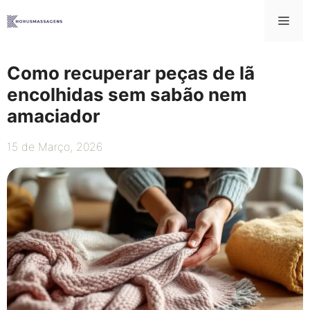
Saltar
Me
para
o
conteúdo
Como recuperar peças de lã
encolhidas sem sabão nem
amaciador
15 de Março, 2026