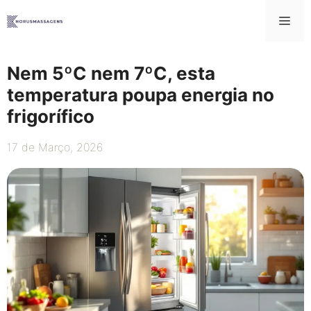
Saltar
Me
para
o
conteúdo
Nem 5ºC nem 7ºC, esta
temperatura poupa energia no
frigorífico
17 de Março, 2026