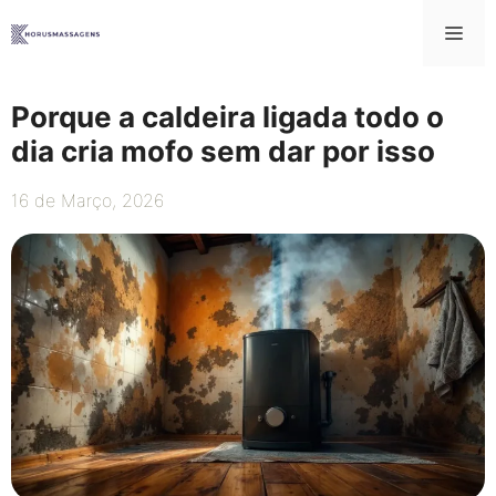
Saltar
Me
para
o
conteúdo
Porque a caldeira ligada todo o
dia cria mofo sem dar por isso
16 de Março, 2026