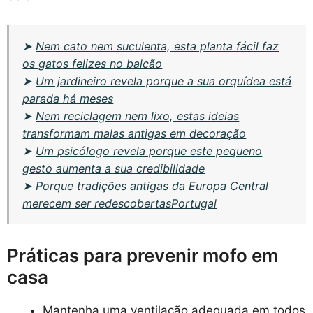
➤
Nem cato nem suculenta, esta planta fácil faz
os gatos felizes no balcão
➤
Um jardineiro revela porque a sua orquídea está
parada há meses
➤
Nem reciclagem nem lixo, estas ideias
transformam malas antigas em decoração
➤
Um psicólogo revela porque este pequeno
gesto aumenta a sua credibilidade
➤
Porque tradições antigas da Europa Central
merecem ser redescobertasPortugal
Práticas para prevenir mofo em
casa
Mantenha uma ventilação adequada em todos