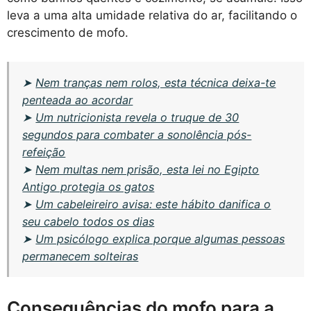
leva a uma alta umidade relativa do ar, facilitando o
crescimento de mofo.
➤
Nem tranças nem rolos, esta técnica deixa-te
penteada ao acordar
➤
Um nutricionista revela o truque de 30
segundos para combater a sonolência pós-
refeição
➤
Nem multas nem prisão, esta lei no Egipto
Antigo protegia os gatos
➤
Um cabeleireiro avisa: este hábito danifica o
seu cabelo todos os dias
➤
Um psicólogo explica porque algumas pessoas
permanecem solteiras
Consequências do mofo para a