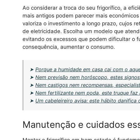
Ao considerar a troca do seu frigorífico, a ef
mais antigos podem parecer mais económicos a
valoriza o investimento a longo prazo, cujos 
de eletricidade. Escolha um modelo que aten
evitando os excessos que podem dificultar o 
consequência, aumentar o consumo.
➤
Porque a humidade em casa cai com o aque
➤
Nem previsão nem horóscopo, estes signos
➤
Nem castigos nem recompensas, especialista
➤
Nem fertilizante nem poda, este truque faz 
➤
Um cabeleireiro avisa: este hábito danifica
Manutenção e cuidados ess
Manter o frigorífico em bom estado é fundament