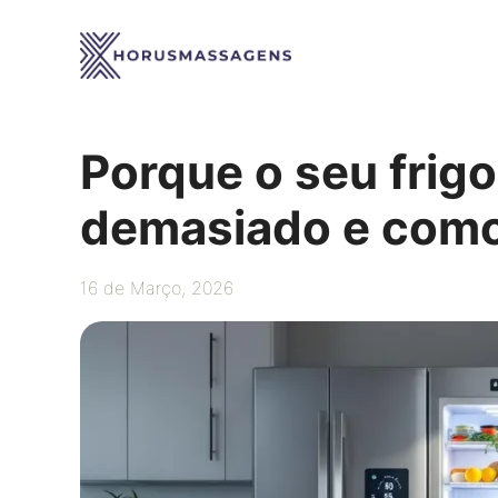
Saltar
para
o
conteúdo
Porque o seu frig
demasiado e como 
16 de Março, 2026