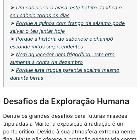
➤
Um cabeleireiro avisa: este hábito danifica o
seu cabelo todos os dias
➤
Porque a quinoa com frango de sésamo pode
salvar o teu jantar hoje
➤
Porque a história do sabonete e champô
esconde mitos surpreendentes
➤
Nem aquecedor nem frigorífico, este erro
aumenta a conta de dezembro
➤
Porque este truque parental acalma mesmo
durante birras
Desafios da Exploração Humana
Dentre os grandes desafios para futuras missões
tripuladas a Marte, a exposição à radiação é um
ponto crítico. Devido à sua atmosfera extremamente
fina, Marte não oferece a proteção necessária contra