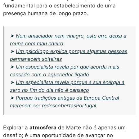
fundamental para o estabelecimento de uma
presença humana de longo prazo.
➤
Nem amaciador nem vinagre, este erro deixa a
roupa com mau cheiro
➤
Um psicólogo explica porque algumas pessoas
permanecem solteiras
➤
Um especialista revela por que acorda mais
cansado com o aquecedor ligado
➤
Um especialista revela porque a sua energia a
zero no fim do dia não é cansaço
➤
Porque tradições antigas da Europa Central
merecem ser redescobertasPortugal
Explorar a
atmosfera
de Marte não é apenas um
desafio; é uma oportunidade de avançar no