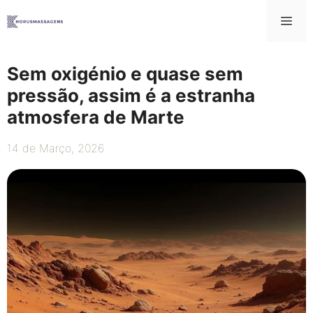
Saltar
Me
para
o
conteúdo
Sem oxigénio e quase sem
pressão, assim é a estranha
atmosfera de Marte
14 de Março, 2026