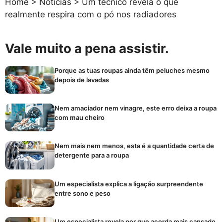
Home
>
Notícias
>
Um técnico revela o que
realmente respira com o pó nos radiadores
Vale muito a pena assistir.
Porque as tuas roupas ainda têm peluches mesmo
depois de lavadas
Nem amaciador nem vinagre, este erro deixa a roupa
com mau cheiro
Nem mais nem menos, esta é a quantidade certa de
detergente para a roupa
Um especialista explica a ligação surpreendente
entre sono e peso
Um especialista revela por que acorda mais cansado