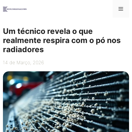
Saltar
Me
para
o
conteúdo
Um técnico revela o que
realmente respira com o pó nos
radiadores
14 de Março, 2026