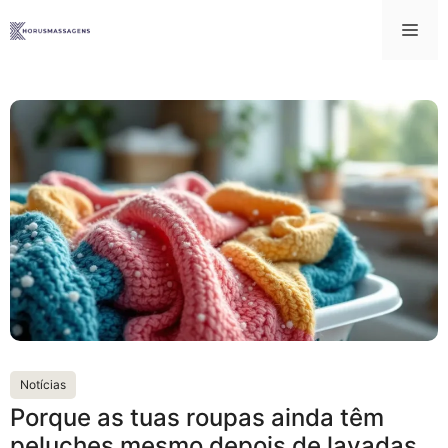
Saltar
Me
para
o
conteúdo
Notícias
Porque as tuas roupas ainda têm
peluches mesmo depois de lavadas