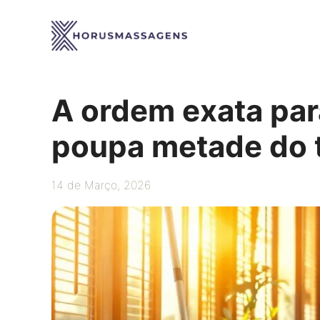
Saltar
para
o
conteúdo
A ordem exata par
poupa metade do
14 de Março, 2026