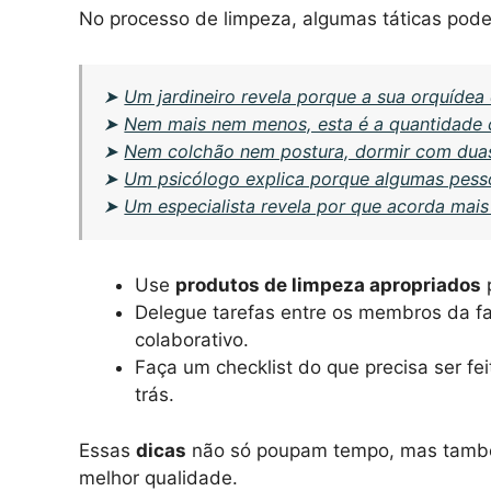
No processo de limpeza, algumas táticas pode
➤
Um jardineiro revela porque a sua orquídea
➤
Nem mais nem menos, esta é a quantidade c
➤
Nem colchão nem postura, dormir com duas
➤
Um psicólogo explica porque algumas pess
➤
Um especialista revela por que acorda mai
Use
produtos de limpeza apropriados
p
Delegue tarefas entre os membros da fam
colaborativo.
Faça um checklist do que precisa ser fe
trás.
Essas
dicas
não só poupam tempo, mas també
melhor qualidade.