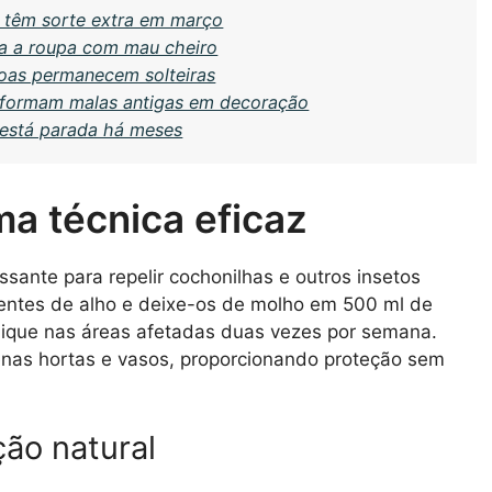
 têm sorte extra em março
xa a roupa com mau cheiro
oas permanecem solteiras
nsformam malas antigas em decoração
 está parada há meses
a técnica eficaz
ante para repelir cochonilhas e outros insetos
dentes de alho e deixe-os de molho em 500 ml de
plique nas áreas afetadas duas vezes por semana.
enas hortas e vasos, proporcionando proteção sem
ção natural