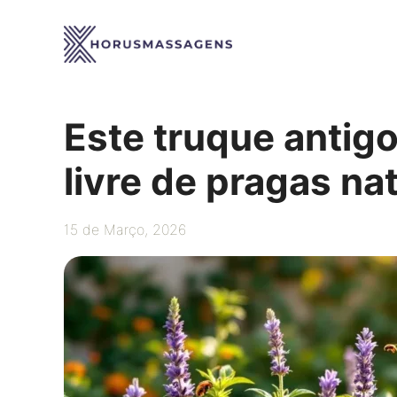
Saltar
para
o
conteúdo
Este truque antig
livre de pragas n
15 de Março, 2026