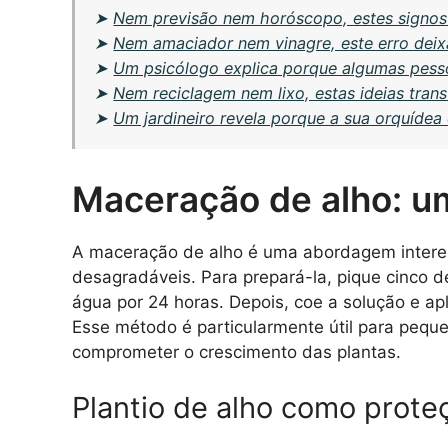
➤
Nem previsão nem horóscopo, estes signos
➤
Nem amaciador nem vinagre, este erro dei
➤
Um psicólogo explica porque algumas pess
➤
Nem reciclagem nem lixo, estas ideias tra
➤
Um jardineiro revela porque a sua orquídea
Maceração de alho: um
A maceração de alho é uma abordagem interess
desagradáveis. Para prepará-la, pique cinco 
água por 24 horas. Depois, coe a solução e a
Esse método é particularmente útil para pequ
comprometer o crescimento das plantas.
Plantio de alho como prote