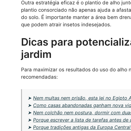
Outra estratégia eficaz é o plantio de alho jun
plantio consorciado não apenas ajuda a afast
do solo. É importante manter a área bem dren
que podem atrair insetos indesejados.
Dicas para potencializ
jardim
Para maximizar os resultados do uso do alho n
recomendadas:
➤
Nem multas nem prisão, esta lei no Egipto 
➤
Como casas abandonadas ganham nova vida
➤
Nem colchão nem postura, dormir com duas
➤
Porque escrever a lista de tarefas antes de
➤
Porque tradições antigas da Europa Centra