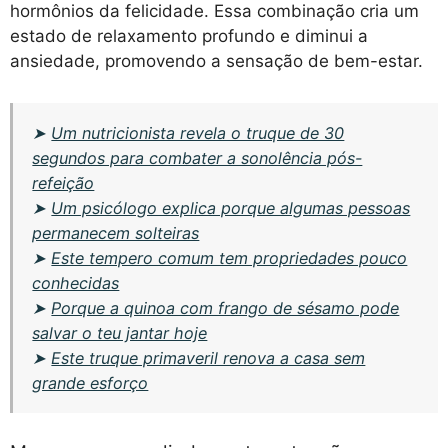
hormônios da felicidade. Essa combinação cria um
estado de relaxamento profundo e diminui a
ansiedade, promovendo a sensação de bem-estar.
➤
Um nutricionista revela o truque de 30
segundos para combater a sonolência pós-
refeição
➤
Um psicólogo explica porque algumas pessoas
permanecem solteiras
➤
Este tempero comum tem propriedades pouco
conhecidas
➤
Porque a quinoa com frango de sésamo pode
salvar o teu jantar hoje
➤
Este truque primaveril renova a casa sem
grande esforço