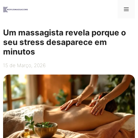
Saltar
Me
para
o
conteúdo
Um massagista revela porque o
seu stress desaparece em
minutos
15 de Março, 2026