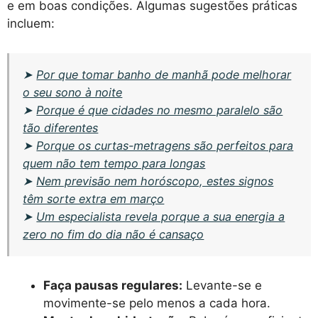
e em boas condições. Algumas sugestões práticas
incluem:
➤
Por que tomar banho de manhã pode melhorar
o seu sono à noite
➤
Porque é que cidades no mesmo paralelo são
tão diferentes
➤
Porque os curtas-metragens são perfeitos para
quem não tem tempo para longas
➤
Nem previsão nem horóscopo, estes signos
têm sorte extra em março
➤
Um especialista revela porque a sua energia a
zero no fim do dia não é cansaço
Faça pausas regulares:
Levante-se e
movimente-se pelo menos a cada hora.