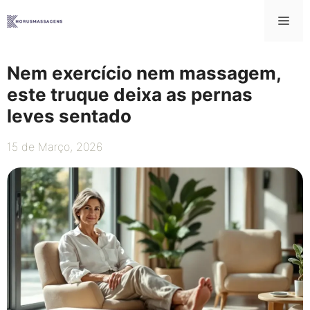
Saltar
Me
para
o
conteúdo
Nem exercício nem massagem,
este truque deixa as pernas
leves sentado
15 de Março, 2026