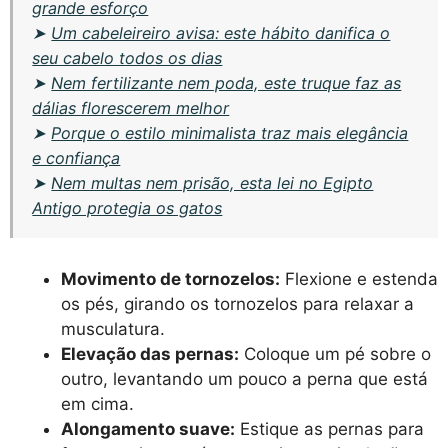
grande esforço
➤
Um cabeleireiro avisa: este hábito danifica o
seu cabelo todos os dias
➤
Nem fertilizante nem poda, este truque faz as
dálias florescerem melhor
➤
Porque o estilo minimalista traz mais elegância
e confiança
➤
Nem multas nem prisão, esta lei no Egipto
Antigo protegia os gatos
Movimento de tornozelos:
Flexione e estenda
os pés, girando os tornozelos para relaxar a
musculatura.
Elevação das pernas:
Coloque um pé sobre o
outro, levantando um pouco a perna que está
em cima.
Alongamento suave:
Estique as pernas para