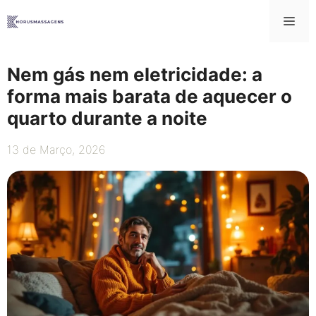
Saltar
Me
para
o
conteúdo
Nem gás nem eletricidade: a
forma mais barata de aquecer o
quarto durante a noite
13 de Março, 2026