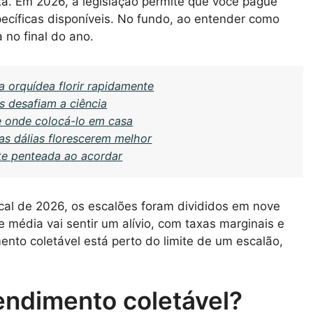
xa. Em 2026, a legislação permite que você pague
cíficas disponíveis. No fundo, ao entender como
no final do ano.
a orquídea florir rapidamente
 desafiam a ciência
e onde colocá-lo em casa
as dálias florescerem melhor
-te penteada ao acordar
iscal de 2026, os escalões foram divididos em nove
e média vai sentir um alívio, com taxas marginais e
nto coletável está perto do limite de um escalão,
endimento coletável?