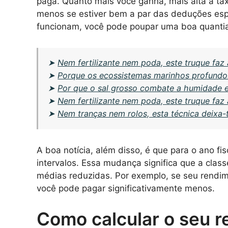
paga. Quanto mais você ganha, mais alta a ta
menos se estiver bem a par das deduções espe
funcionam, você pode poupar uma boa quantia 
➤
Nem fertilizante nem poda, este truque faz 
➤
Porque os ecossistemas marinhos profundos
➤
Por que o sal grosso combate a humidade 
➤
Nem fertilizante nem poda, este truque faz 
➤
Nem tranças nem rolos, esta técnica deixa
A boa notícia, além disso, é que para o ano f
intervalos. Essa mudança significa que a class
médias reduzidas. Por exemplo, se seu rendime
você pode pagar significativamente menos.
Como calcular o seu r