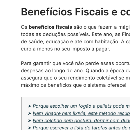
Benefícios Fiscais e c
Os
benefícios fiscais
são o que fazem a mágica
todas as deduções possíveis. Este ano, as F
de saúde, educação e até com habitação. A c
euro a menos no seu imposto a pagar.
Para garantir que você não perde essas oport
despesas ao longo do ano. Quando a época da
assegura que o seu rendimento coletável se m
máximo os benefícios que o sistema oferece!
➤
Porque escolher um fogão a pellets pode m
➤
Nem vinagre nem lixívia, este método recu
➤
Nem colchão nem postura, dormir com duas
➤
Porque escrever a lista de tarefas antes de