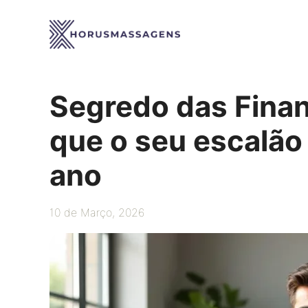
Saltar
para
o
conteúdo
Segredo das Finan
que o seu escalão
ano
10 de Março, 2026